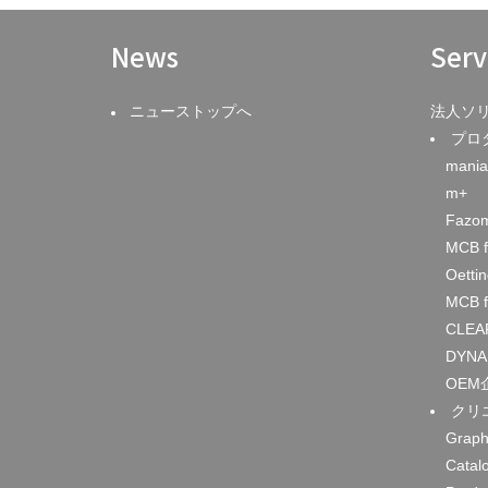
News
Serv
ニューストップへ
法人ソ
プロ
mania
m+
Fazo
MCB f
Oetti
MCB f
CLEA
DYNA
OEM
クリ
Graph
Catal