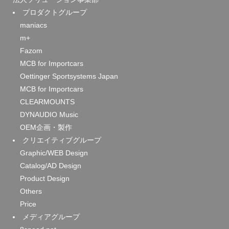
プロダクトグループ
maniacs
m+
Fazom
MCB for Importcars
Oettinger Sportsystems Japan
MCB for Importcars
CLEARMOUNTS
DYNAUDIO Music
OEM企画・製作
クリエイティブグループ
Graphic/WEB Design
Catalog/AD Design
Product Design
Others
Price
メディアグループ