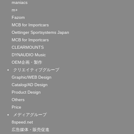
maniacs
m+
Fazom
MCB for Importcars
Oettinger Sportsystems Japan
MCB for Importcars
CLEARMOUNTS
DYNAUDIO Music
OEM企画・製作
クリエイティブグループ
Graphic/WEB Design
Catalog/AD Design
Product Design
Others
Price
メディアグループ
8speed.net
広告媒体・販売促進