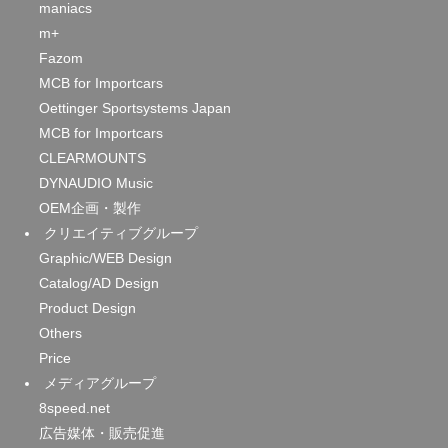
maniacs
m+
Fazom
MCB for Importcars
Oettinger Sportsystems Japan
MCB for Importcars
CLEARMOUNTS
DYNAUDIO Music
OEM企画・製作
クリエイティブグループ
Graphic/WEB Design
Catalog/AD Design
Product Design
Others
Price
メディアグループ
8speed.net
広告媒体・販売促進