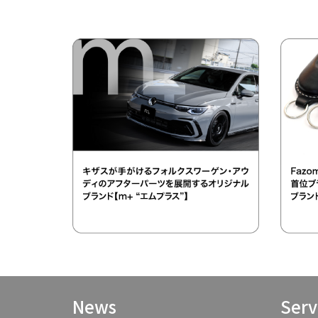
News
Serv