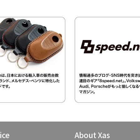
ice
About Xas