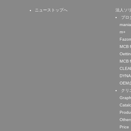
ニューストップへ
法人ソ
プロ
mania
m+
Fazo
MCB f
Oetti
MCB f
CLEA
DYNA
OEM
クリ
Graph
Catal
Produ
Other
Price