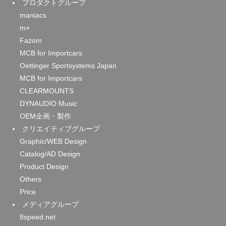
プロダクトグループ
maniacs
m+
Fazom
MCB for Importcars
Oettinger Sportsystems Japan
MCB for Importcars
CLEARMOUNTS
DYNAUDIO Music
OEM企画・製作
クリエイティブグループ
Graphic/WEB Design
Catalog/AD Design
Product Design
Others
Price
メディアグループ
8speed.net