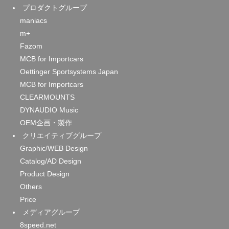
プロダクトグループ
maniacs
m+
Fazom
MCB for Importcars
Oettinger Sportsystems Japan
MCB for Importcars
CLEARMOUNTS
DYNAUDIO Music
OEM企画・製作
クリエイティブグループ
Graphic/WEB Design
Catalog/AD Design
Product Design
Others
Price
メディアグループ
8speed.net