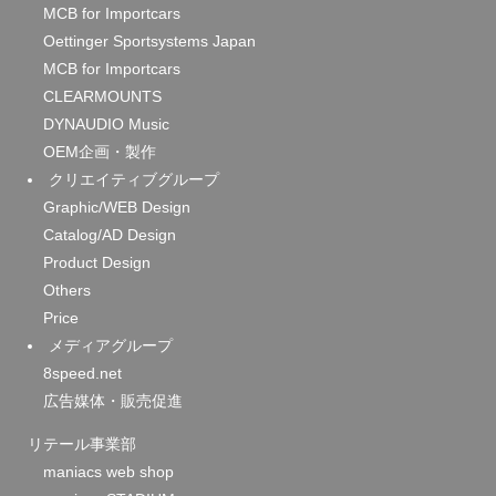
MCB for Importcars
Oettinger Sportsystems Japan
MCB for Importcars
CLEARMOUNTS
DYNAUDIO Music
OEM企画・製作
クリエイティブグループ
Graphic/WEB Design
Catalog/AD Design
Product Design
Others
Price
メディアグループ
8speed.net
広告媒体・販売促進
リテール事業部
maniacs web shop