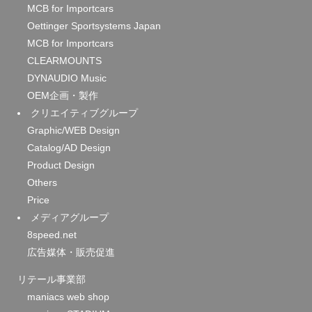
MCB for Importcars
Oettinger Sportsystems Japan
MCB for Importcars
CLEARMOUNTS
DYNAUDIO Music
OEM企画・製作
クリエイティブグループ
Graphic/WEB Design
Catalog/AD Design
Product Design
Others
Price
メディアグループ
8speed.net
広告媒体・販売促進
リテール事業部
maniacs web shop