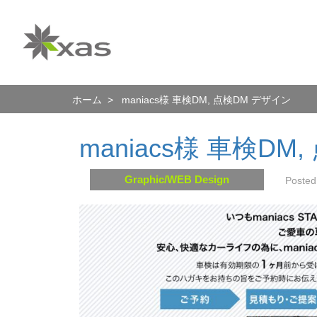
ホーム
> maniacs様 車検DM, 点検DM デザイン
maniacs様 車検DM
Graphic/WEB Design
Poste