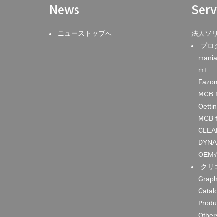
News
Serv
ニューストップへ
法人ソ
プロ
mania
m+
Fazo
MCB f
Oetti
MCB f
CLEA
DYNA
OEM
クリ
Graph
Catal
Produ
Other