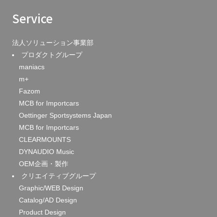
Service
法人ソリューション事業部
プロダクトグループ
maniacs
m+
Fazom
MCB for Importcars
Oettinger Sportsystems Japan
MCB for Importcars
CLEARMOUNTS
DYNAUDIO Music
OEM企画・製作
クリエイティブグループ
Graphic/WEB Design
Catalog/AD Design
Product Design