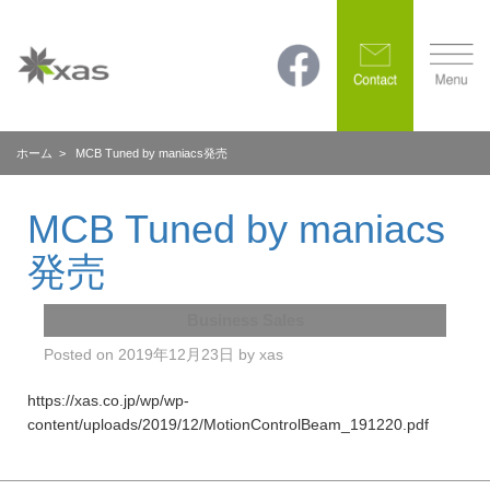
ホーム
> MCB Tuned by maniacs発売
MCB Tuned by maniacs
発売
Business Sales
Posted on
2019年12月23日
by
xas
https://xas.co.jp/wp/wp-
content/uploads/2019/12/MotionControlBeam_191220.pdf