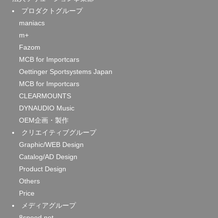
プロダクトグループ
maniacs
m+
Fazom
MCB for Importcars
Oettinger Sportsystems Japan
MCB for Importcars
CLEARMOUNTS
DYNAUDIO Music
OEM企画・製作
クリエイティブグループ
Graphic/WEB Design
Catalog/AD Design
Product Design
Others
Price
メディアグループ
8speed.net