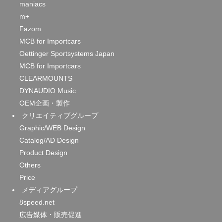
maniacs
m+
Fazom
MCB for Importcars
Oettinger Sportsystems Japan
MCB for Importcars
CLEARMOUNTS
DYNAUDIO Music
OEM企画・製作
クリエイティブグループ
Graphic/WEB Design
Catalog/AD Design
Product Design
Others
Price
メディアグループ
8speed.net
広告媒体・販売促進