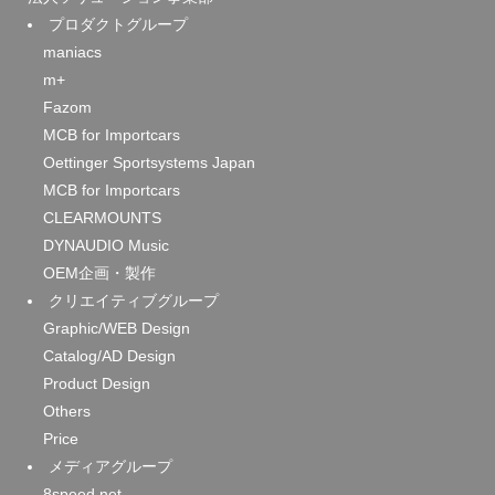
プロダクトグループ
maniacs
m+
Fazom
MCB for Importcars
Oettinger Sportsystems Japan
MCB for Importcars
CLEARMOUNTS
DYNAUDIO Music
OEM企画・製作
クリエイティブグループ
Graphic/WEB Design
Catalog/AD Design
Product Design
Others
Price
メディアグループ
8speed.net